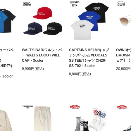
キューバベ
WALT'S BAR/ワルツ・バ
CAPTAINS HELM/キャプ
OWN/オウ
ー WALTS LOGO TWILL
テンズヘルム #LOCALS
BROWN
D
CAP・3color
SS TEE/Tシャツ CH26-
ェア】【
HIRT/キ
SS-T02・3color
9,900円(税込)
20,900
8,800円(税込)
3color