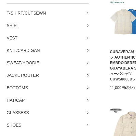
T-SHIRT/CUTSEWN
SHIRT
VEST
KNIT/CARDIGAN
CUBAVERA/
ラ AUTHENTIC
SWEAT/HOODIE
EMBROIDERE
GUAYABERA S
ューバシャツ
JACKET/OUTER
CUWS8060DS・
BOTTOMS
11,000円(税込)
HAT/CAP
GLASSESS
SHOES