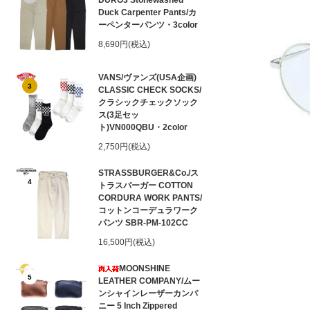
DURO3 Stonewashed
Duck Carpenter Pants/カ
ーペンターパンツ・3color
8,690円(税込)
VANS/ヴァンズ(USA企画)
3
CLASSIC CHECK SOCKS/
クラシックチェックソック
ス(3足セッ
ト)VN000QBU・2color
2,750円(税込)
STRASSBURGER&Co./ス
4
トラスバーガー COTTON
CORDURA WORK PANTS/
コットンコーデュラワーク
パンツ SBR-PM-102CC
16,500円(税込)
MOONSHINE
5
LEATHER COMPANY/ムー
ンシャインレーザーカンパ
ニー 5 Inch Zippered