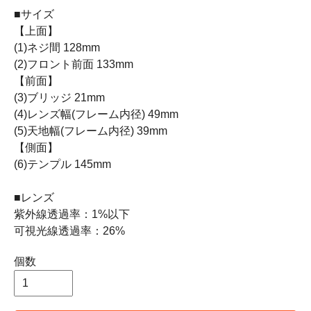
■サイズ
【上面】
(1)ネジ間 128mm
(2)フロント前面 133mm
【前面】
(3)ブリッジ 21mm
(4)レンズ幅(フレーム内径) 49mm
(5)天地幅(フレーム内径) 39mm
【側面】
(6)テンプル 145mm
■レンズ
紫外線透過率：1%以下
可視光線透過率：26%
個数