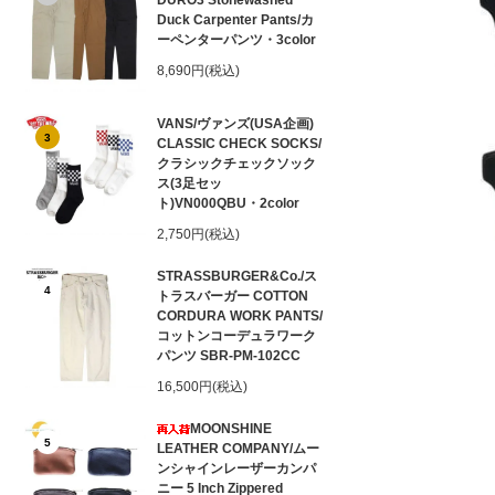
DURO3 Stonewashed
Duck Carpenter Pants/カ
ーペンターパンツ・3color
8,690円(税込)
VANS/ヴァンズ(USA企画)
3
CLASSIC CHECK SOCKS/
クラシックチェックソック
ス(3足セッ
ト)VN000QBU・2color
2,750円(税込)
STRASSBURGER&Co./ス
4
トラスバーガー COTTON
CORDURA WORK PANTS/
コットンコーデュラワーク
パンツ SBR-PM-102CC
16,500円(税込)
MOONSHINE
5
LEATHER COMPANY/ムー
ンシャインレーザーカンパ
ニー 5 Inch Zippered