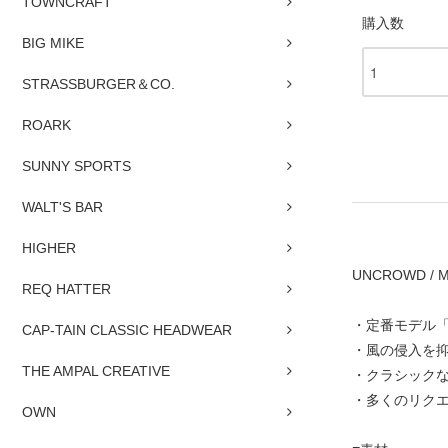
TOWNCRAFT
購入数
BIG MIKE
STRASSBURGER＆CO.
ROARK
SUNNY SPORTS
WALT'S BAR
HIGHER
UNCROWD / Mo
REQ HATTER
・定番モデル「
CAP-TAIN CLASSIC HEADWEAR
・風の侵入を
THE AMPAL CREATIVE
・クラシック
・多くのリク
OWN