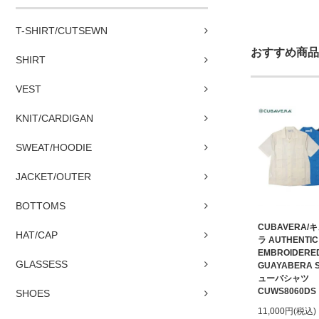
T-SHIRT/CUTSEWN
おすすめ商品
SHIRT
VEST
KNIT/CARDIGAN
SWEAT/HOODIE
JACKET/OUTER
BOTTOMS
CUBAVERA/
HAT/CAP
ラ AUTHENTIC
EMBROIDERE
GLASSESS
GUAYABERA S
ューバシャツ
CUWS8060DS・
SHOES
11,000円(税込)