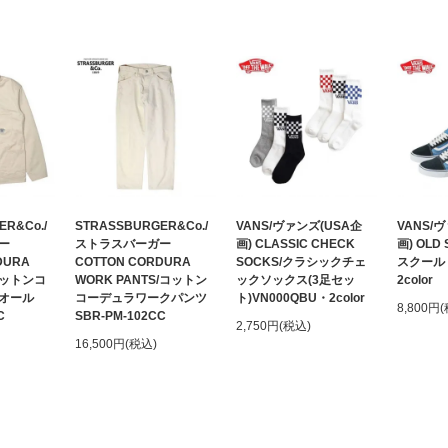
ER&Co./
STRASSBURGER&Co./
VANS/ヴァンズ(USA企
VANS/
ー
ストラスバーガー
画) CLASSIC CHECK
画) OLD
DURA
COTTON CORDURA
SOCKS/クラシックチェ
スクール 
/コットンコ
WORK PANTS/コットン
ックソックス(3足セッ
2color
オール
コーデュラワークパンツ
ト)VN000QBU・2color
8,800円
C
SBR-PM-102CC
2,750円(税込)
16,500円(税込)