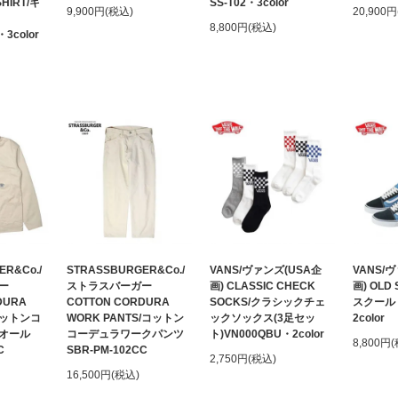
HIRT/キ
SS-T02・3color
9,900円(税込)
20,900
8,800円(税込)
3color
ER&Co./
STRASSBURGER&Co./
VANS/ヴァンズ(USA企
VANS/
ー
ストラスバーガー
画) CLASSIC CHECK
画) OLD
DURA
COTTON CORDURA
SOCKS/クラシックチェ
スクール 
/コットンコ
WORK PANTS/コットン
ックソックス(3足セッ
2color
オール
コーデュラワークパンツ
ト)VN000QBU・2color
8,800円
C
SBR-PM-102CC
2,750円(税込)
16,500円(税込)