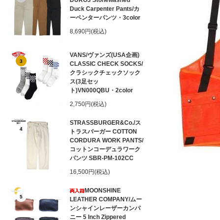
DURO3 Stonewashed
Duck Carpenter Pants/カ
ーペンターパンツ・3color
8,690円(税込)
VANS/ヴァンズ(USA企画)
3
CLASSIC CHECK SOCKS/
クラシックチェックソック
ス(3足セッ
ト)VN000QBU・2color
2,750円(税込)
STRASSBURGER&Co./ス
4
トラスバーガー COTTON
CORDURA WORK PANTS/
コットンコーデュラワーク
パンツ SBR-PM-102CC
16,500円(税込)
MOONSHINE
5
LEATHER COMPANY/ムー
ンシャインレーザーカンパ
ニー 5 Inch Zippered