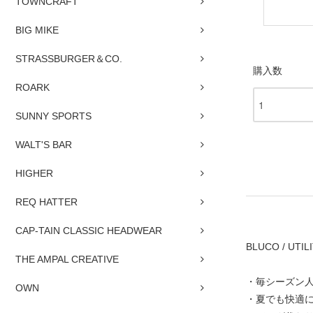
TOWNCRAFT
BIG MIKE
STRASSBURGER＆CO.
購入数
ROARK
SUNNY SPORTS
WALT'S BAR
HIGHER
REQ HATTER
CAP-TAIN CLASSIC HEADWEAR
BLUCO / UTIL
THE AMPAL CREATIVE
・毎シーズン
OWN
・夏でも快適