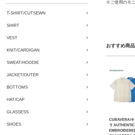
※ご使用のモ
T-SHIRT/CUTSEWN
SHIRT
VEST
おすすめ商品
KNIT/CARDIGAN
SWEAT/HOODIE
JACKET/OUTER
BOTTOMS
HAT/CAP
GLASSESS
CUBAVERA/
SHOES
ラ AUTHENTIC
EMBROIDERE