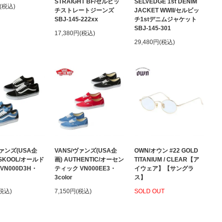
STRAIGHT BF/セルビッ
SELVEDGE 1st DENIM
円(税込)
チストレートジーンズ
JACKET WWII/セルビッ
SBJ-145-222xx
チ1stデニムジャケット
SBJ-145-301
17,380円(税込)
29,480円(税込)
ヴァンズ(USA企
VANS/ヴァンズ(USA企
OWN/オウン #22 GOLD
 SKOOL/オールド
画) AUTHENTIC/オーセン
TITANIUM / CLEAR【ア
VN000D3H・
ティック VN000EE3・
イウェア】【サングラ
3color
ス】
(税込)
7,150円(税込)
SOLD OUT