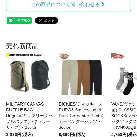
この商品について問い合わせる
売れ筋商品
MILITARY CANVAS
DICKIES/ディッキーズ
VANS/ヴァン
DUFFLE BAG -
DURO3 Stonewashed
画) CLASSIC
Regular/ミリタリーダッ
Duck Carpenter Pants/
SOCKS/ク
フルバッグ(レギュラー
カーペンターパンツ・
ックソックス
サイズ)・2color
3color
ト)VN000QB
3,630円(税込)
8,690円(税込)
2,750円(税込